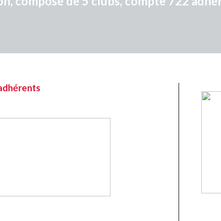
on, composé de 5 clubs, compte 722 adhér
adhérents