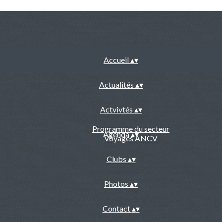
Accueil
▴
▾
Actualités
▴
▾
Actvivtés
▴
▾
Programme du secteur
Agenda
▴
▾
Voyages ANCV
Clubs
▴
▾
Photos
▴
▾
Contact
▴
▾