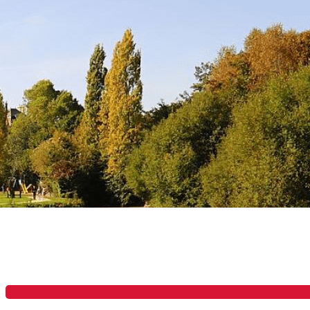
Exporter les lignes sélectionnées
Exporter toutes les colonnes
Exporter uniquement les colonnes affichées
Menu
?>
Images de la page d'accueil
Cliquez pour éditer